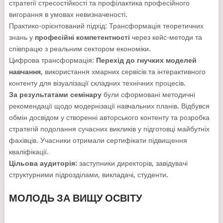
стратегії стресостійкості та профілактика професійного
вигорання в умовах невизначеності.
Практико-орієнтований підхід: Трансформація теоретичних
знань у
професійні компетентності
через кейс-методи та
співпрацю з реальним сектором економіки.
Цифрова трансформація:
Перехід до гнучких моделей
навчання
, використання хмарних сервісів та інтерактивного
контенту для візуалізації складних технічних процесів.
За результатами семінару
були сформовані методичні
рекомендації щодо модернізації навчальних планів. Відбувся
обмін досвідом у створенні авторського контенту та розробка
стратегій подолання сучасних викликів у підготовці майбутніх
фахівців. Учасники отримали сертифікати підвищення
кваліфікації.
Цільова аудиторія:
заступники директорів, завідувачі
структурними підрозділами, викладачі, студенти.
МОЛОДЬ ЗА ВИЩУ ОСВІТУ