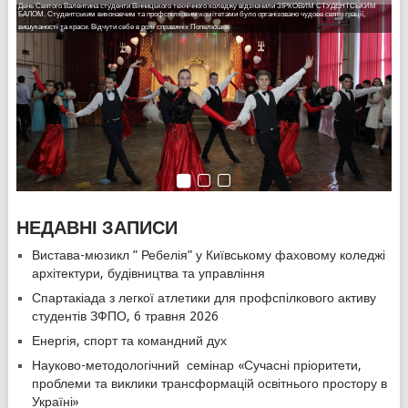
День Святого Валентина студенти Вінницького технічного коледжу відзначили ЗІРКОВИМ СТУДЕНТСЬКИМ
22 лютого на Європейській площі міста пройшла акція пам’яті "Як народжувались Герої". Студентський
ГЕРОЯМ НЕБЕСНОЇ СОТНІ ТА УЧАСНИКАМ АТО ПРИСВЯЧУЄТЬСЯ…
БАЛОМ. Студентським виконавчим та профспілковим комітетами було організовано чудове свято грації,
виконавчий та профспілковий комітети взяли активну участь в акції.
…
17 лютого в актовій залі Вінницького технічного коледжу студентським виконавчим та профспілковим
вишуканості та краси. Відчути себе в ролі справжніх Попелюшок
…
…
До заходу долучилося близько двохсот студентів із усіх навчальних закладів міста.
комітетами було організовано та проведено вечір-реквієм, присвячений вшануванню пам’яті Героїв Небесної
НЕДАВНІ ЗАПИСИ
Вистава-мюзикл ” Ребелія” у Київському фаховому коледжі
архітектури, будівництва та управління
Спартакіада з легкої атлетики для профспілкового активу
студентів ЗФПО, 6 травня 2026
Енергія, спорт та командний дух
Науково-методологічний семінар «Сучасні пріоритети,
проблеми та виклики трансформацій освітнього простору в
Україні»