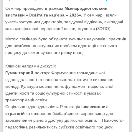
Семінар проведено
в рамках
Міжнародної онлайн
виставки
«Освіта та кар’єра – 2026»
. У семінарі взяли
участь заступники директорів, завідувачі відділень, викладачі
закладів фахової передвищої освіти, студенти (ЗФПО).
Метою семінару було об’єднати зусильля науковців і практиків
для розв’язання актуальних проблем адаптації освітнього
процесу до вимог сучасного ринку праці.
Ключові напрями дискусії:
Гуманітарний вектор:
Формування громадянської
відповідальності та національно-патріотичне виховання
молоді. Культура мовлення як фундамент національної
ідентичності та соціокультурної стійкості в умовах
трансформації освіти.
Соціальна відповідальність: Реалізація
інклюзивних
стратегій
та створення безбар’єрного середовища для
забезпечення рівного доступу до якісної освіти. Психолого-
педагогічна резильєнтність суб’єктів освітнього процесу: