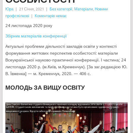
Юра
|
21 Січня, 2021
|
Без категорії
,
Матеріали
,
Новини
профспілкові
|
Коментарів немає
24 листопада 2020 року
Збірник матеріалів конференції
Актуальні проблеми діяльності закладів освіти у контексті
формування життєвих перспектив особистості: матеріали
Всеукраїнської науково-практичної конференції. І частина; 24
листопада 2020 р. (м.Київ, м.Кременчук). [За заг.редакцією Ю.
В. Ївженка] — м. Кременчук, 2020. — 406 с.
МОЛОДЬ ЗА ВИЩУ ОСВІТУ
День Святого Валентина студенти Вінницького технічного коледжу відзначили ЗІРКОВИМ СТУДЕНТСЬКИМ
22 лютого на Європейській площі міста пройшла акція пам’яті "Як народжувались Герої". Студентський
ГЕРОЯМ НЕБЕСНОЇ СОТНІ ТА УЧАСНИКАМ АТО ПРИСВЯЧУЄТЬСЯ…
БАЛОМ. Студентським виконавчим та профспілковим комітетами було організовано чудове свято грації,
виконавчий та профспілковий комітети взяли активну участь в акції.
…
17 лютого в актовій залі Вінницького технічного коледжу студентським виконавчим та профспілковим
вишуканості та краси. Відчути себе в ролі справжніх Попелюшок
…
…
До заходу долучилося близько двохсот студентів із усіх навчальних закладів міста.
комітетами було організовано та проведено вечір-реквієм, присвячений вшануванню пам’яті Героїв Небесної