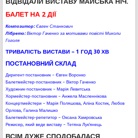
ВІДВІДАЛИ ВИСТАВУ МАЙСЬКА НІЧ.
БАЛЕТ НА 2 ДІЇ
Композитор:
Євген Станкович
Лібрето:
Віктор Гаченко за мотивами повісті Миколи
Гоголя
ТРИВАЛІСТЬ ВИСТАВИ – 1 ГОД 30 ХВ
ПОСТАНОВНИЙ СКЛАД
Диригент-постановник –
Євген Воронко
Балетмейстер-постановник – Віктор Гаченко
Художник-постановник – Марія Левитська
Хормейстер-постановник –
Анжела Масленнікова
Концертмейстери – Марія Поляшова, Аліна Костик, Любов
Орлова, Галина Малишко
Балетмейстер-репетитор – Оксана Хамровська
Режисер, який веде виставу – Тетяна Лук’янець
ВСІМ ДУЖЕ СПОДОБАЛАСЯ