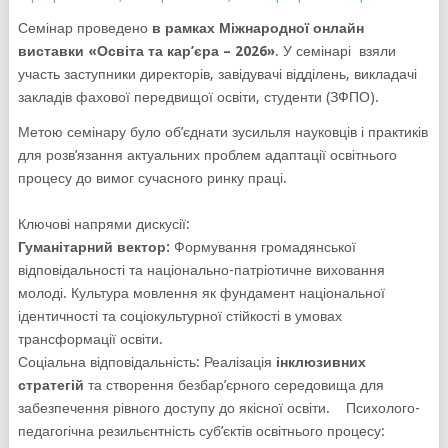
Семінар проведено
в рамках
Міжнародної онлайн
виставки
«Освіта та кар’єра – 2026»
. У семінарі взяли
участь заступники директорів, завідувачі відділень, викладачі
закладів фахової передвищої освіти, студенти (ЗФПО).
Метою семінару було об’єднати зусильля науковців і практиків
для розв’язання актуальних проблем адаптації освітнього
процесу до вимог сучасного ринку праці.
Ключові напрями дискусії:
Гуманітарний вектор:
Формування громадянської
відповідальності та національно-патріотичне виховання
молоді. Культура мовлення як фундамент національної
ідентичності та соціокультурної стійкості в умовах
трансформації освіти.
Соціальна відповідальність: Реалізація
інклюзивних
стратегій
та створення безбар’єрного середовища для
забезпечення рівного доступу до якісної освіти. Психолого-
педагогічна резильєнтність суб’єктів освітнього процесу: