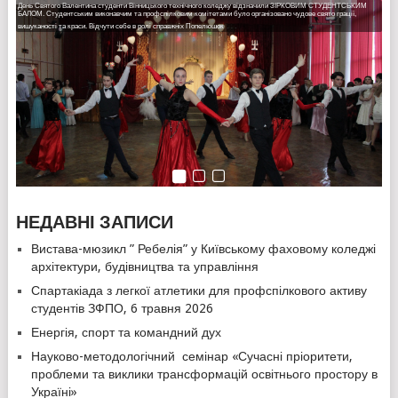
День Святого Валентина студенти Вінницького технічного коледжу відзначили ЗІРКОВИМ СТУДЕНТСЬКИМ
22 лютого на Європейській площі міста пройшла акція пам’яті "Як народжувались Герої". Студентський
ГЕРОЯМ НЕБЕСНОЇ СОТНІ ТА УЧАСНИКАМ АТО ПРИСВЯЧУЄТЬСЯ…
БАЛОМ. Студентським виконавчим та профспілковим комітетами було організовано чудове свято грації,
виконавчий та профспілковий комітети взяли активну участь в акції.
…
17 лютого в актовій залі Вінницького технічного коледжу студентським виконавчим та профспілковим
вишуканості та краси. Відчути себе в ролі справжніх Попелюшок
…
…
До заходу долучилося близько двохсот студентів із усіх навчальних закладів міста.
комітетами було організовано та проведено вечір-реквієм, присвячений вшануванню пам’яті Героїв Небесної
НЕДАВНІ ЗАПИСИ
Вистава-мюзикл ” Ребелія” у Київському фаховому коледжі
архітектури, будівництва та управління
Спартакіада з легкої атлетики для профспілкового активу
студентів ЗФПО, 6 травня 2026
Енергія, спорт та командний дух
Науково-методологічний семінар «Сучасні пріоритети,
проблеми та виклики трансформацій освітнього простору в
Україні»