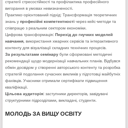
стратегії стресостійкості та профілактика професійного
вигорання в умовах невизначеності.
Практико-орієнтований підхід: Трансформація теоретичних
знань у
професійні компетентності
через кейс-методи та
співпрацю з реальним сектором економіки.
Цифрова трансформація:
Перехід до гнучких моделей
навчання
, використання хмарних сервісів та інтерактивного
контенту для візуалізації складних технічних процесів.
За результатами семінару
були сформовані методичні
рекомендації щодо модернізації навчальних планів. Відбувся
обмін досвідом у створенні авторського контенту та розробка
стратегій подолання сучасних викликів у підготовці майбутніх
фахівців. Учасники отримали сертифікати підвищення
кваліфікації.
Цільова аудиторія:
заступники директорів, завідувачі
структурними підрозділами, викладачі, студенти.
МОЛОДЬ ЗА ВИЩУ ОСВІТУ