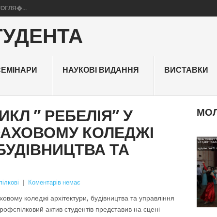
ТОГЛЯ�...
ТУДЕНТА
СЕМІНАРИ
НАУКОВІ ВИДАННЯ
ВИСТАВКИ
КЛ ” РЕБЕЛІЯ” У
МОЛ
ФАХОВОМУ КОЛЕДЖІ
День Святого 
22 лютого на 
ГЕРОЯМ НЕБ
СТУДЕНТСЬКИМ
виконавчий та 
 БУДІВНИЦТВА ТА
17 лютого в ак
комітетами бул
чудове свято г
…
До заходу дол
Небесної
ілкові
|
Коментарів немає
ховому коледжі архітектури, будівництва та управління
Профспілковий актив студентів представив на сцені