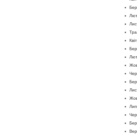
Бер
Лют
Лис
Тра
Кві
Бер
Лют
Жов
Чер
Бер
Лис
Жов
Лип
Чер
Бер
Вер