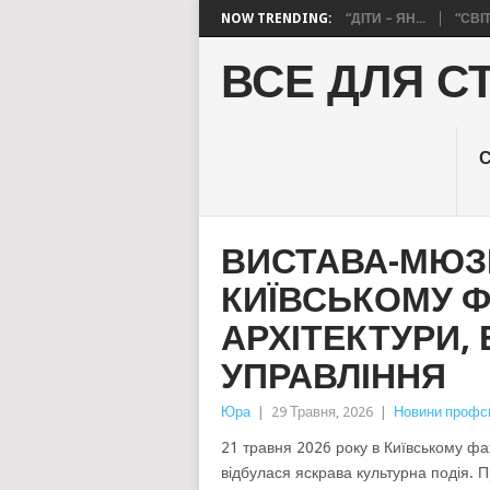
NOW TRENDING:
“ДІТИ – ЯН...
“СВІ
ВСЕ ДЛЯ С
ВИСТАВА-МЮЗИ
КИЇВСЬКОМУ 
АРХІТЕКТУРИ,
УПРАВЛІННЯ
Юра
|
29 Травня, 2026
|
Новини профсп
21 травня 2026 року в Київському фа
відбулася яскрава культурна подія. 