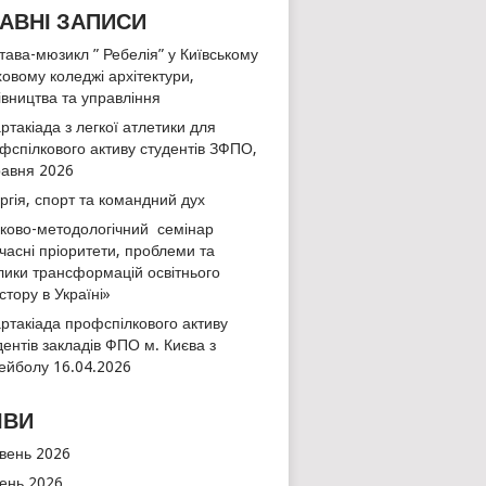
АВНІ ЗАПИСИ
тава-мюзикл ” Ребелія” у Київському
овому коледжі архітектури,
івництва та управління
ртакіада з легкої атлетики для
фспілкового активу студентів ЗФПО,
равня 2026
ргія, спорт та командний дух
ково-методологічний семінар
часні пріоритети, проблеми та
лики трансформацій освітнього
стору в Україні»
ртакіада профспілкового активу
дентів закладів ФПО м. Києва з
ейболу 16.04.2026
ІВИ
вень 2026
тень 2026