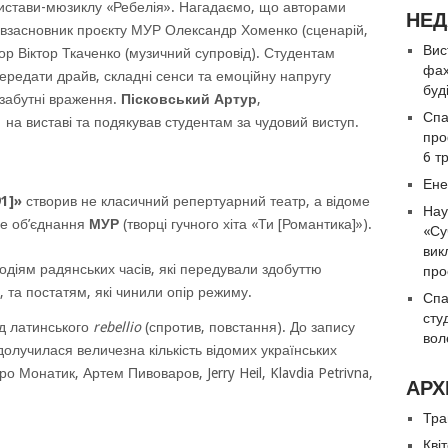
вистави-мюзиклу «Ребелія». Нагадаємо, що авторами
НЕД
івзасновник проєкту МУР Олександр Хоменко (сценарій,
Вис
тор Віктор Ткаченко (музичний супровід). Студентам
фах
редати драйв, складні сенси та емоційну напругу
буд
забутні враження.
Пісковський Артур
,
Спа
 на виставі та подякував студентам за чудовий виступ.
про
6 т
Ене
1]»
створив не класичний репертуарний театр, а відоме
Нау
не об’єднання
МУР
(творці гучного хіта «Ти [Романтика]»).
«Су
вик
іям радянських часів, які передували здобуттю
про
, та постатям, які чинили опір режиму.
Спа
сту
д латинського
rebellio
(спротив, повстання). До запису
вол
 долучилася величезна кількість відомих українських
о Монатик, Артем Пивоваров, Jerry Heil, Klavdia Petrivna,
АРХ
Тра
Кві