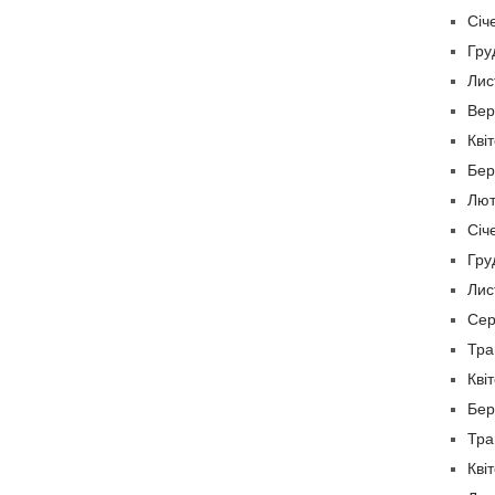
Січ
Гру
Лис
Вер
Кві
Бер
Лют
Січ
Гру
Лис
Сер
Тра
Кві
Бер
Тра
Кві