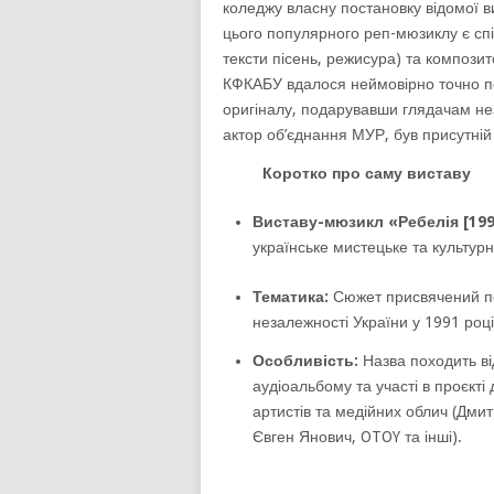
коледжу власну постановку відомої 
цього популярного реп-мюзиклу є сп
тексти пісень, режисура) та компози
КФКАБУ вдалося неймовірно точно пе
оригіналу, подарувавши глядачам не
актор об’єднання МУР, був присутній
Коротко про саму виставу
Виставу-мюзикл
«Ребелія [199
українське мистецьке та культур
Тематика:
Сюжет присвячений под
незалежності України у 1991 році
Особливість:
Назва походить ві
аудіоальбому та участі в проєкті
артистів та медійних облич (Дмитр
Євген Янович, OTOY та інші).