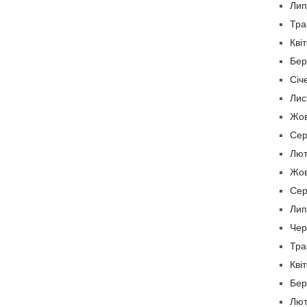
Лип
Тра
Кві
Бер
Січ
Лис
Жов
Сер
Лют
Жов
Сер
Лип
Чер
Тра
Кві
Бер
Лют