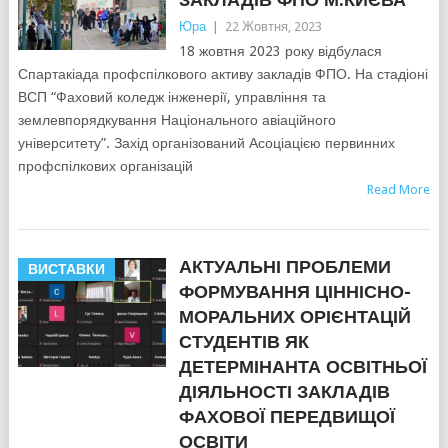
Юра
|
22 Жовтня, 2023
18 жовтня 2023 року відбулася
Спартакіада профспілкового активу закладів ФПО. На стадіоні
ВСП “Фаховий коледж інженерії, управління та
землевпорядкування Національного авіаційного
університету”. Захід організований Асоціацією первинних
профспілкових організацій
Read More
АКТУАЛЬНІ ПРОБЛЕМИ
ВИСТАВКИ
ФОРМУВАННЯ ЦІННІСНО-
МОРАЛЬНИХ ОРІЄНТАЦІЙ
СТУДЕНТІВ ЯК
ДЕТЕРМІНАНТА ОСВІТНЬОЇ
ДІЯЛЬНОСТІ ЗАКЛАДІВ
ФАХОВОЇ ПЕРЕДВИЩОЇ
ОСВІТИ