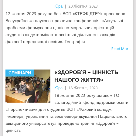
Юра
|
20 Жовтня, 2023
12 жовтня 2023 року на базі ВСП «КТЕФК ДТЕУ» проведена
Всеукраїнська науково-практична конференція «Актуальні
проблеми формування ціннісно-моральних орієнтацій
студентів як детермінанта освітньої діяльності закладів
фахової передвищої освіти». Географія
Read More
«ЗДОРОВ’Я – ЦІННІСТЬ
СЕМІНАРИ
НАШОГО ЖИТТЯ»
Юра
|
18 Жовтня, 2023
18 жовтня 2023 року активом ГО
«Благодійний фонд підтримки освіти
«Перспектива»» для студентів ВСП «Фаховий коледж
інженерії, управління та землевпорядкування Національного
авіаційного університету» проведено тренінг «Здоров’я –
цінність