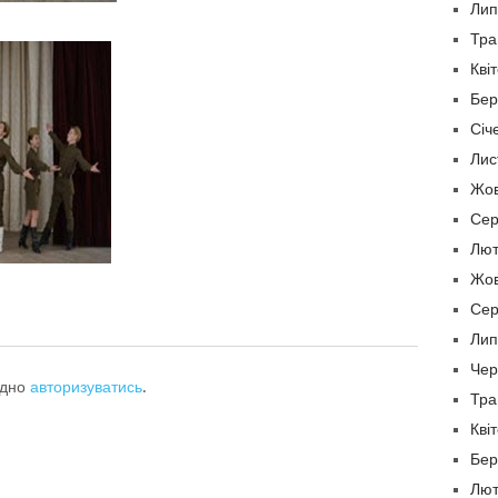
Лип
Тра
Кві
Бер
Січ
Лис
Жов
Сер
Лют
Жов
Сер
Лип
Чер
ідно
авторизуватись
.
Тра
Кві
Бер
Лют