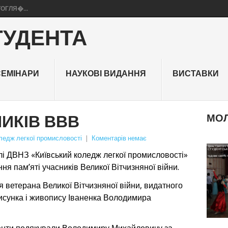
ТОГЛЯ�...
ТУДЕНТА
СЕМІНАРИ
НАУКОВІ ВИДАННЯ
ВИСТАВКИ
НИКІВ ВВВ
МОЛ
ледж легкої промисловості
|
Коментарів немає
День Святого 
22 лютого на 
ГЕРОЯМ НЕБ
СТУДЕНТСЬКИМ
виконавчий та 
алі ДВНЗ «Київський коледж легкої промисловості»
17 лютого в ак
комітетами бул
чудове свято г
…
До заходу дол
Небесної
ня пам’яті учасників Великої Вітчизняної війни.
я ветерана Великої Вітчизняної війни, видатного
рисунка і живопису Іваненка Володимира