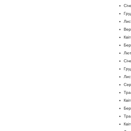
Січ
Гру
Лис
Вер
Кві
Бер
Лют
Січ
Гру
Лис
Сер
Тра
Кві
Бер
Тра
Кві