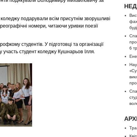
уденти подякували Володимиру Михайловичу за
НЕД
Вис
и коледжу подарували всім присутнім зворушливі
фах
реографічні номери, читаючи уривки поезії
буд
Спа
про
рофкому студентів. У підготовці та організації
6 т
у участь студент коледжу Кушнарьов Ілля.
Ене
Нау
«Су
вик
про
Спа
сту
вол
АРХ
Тра
Кві