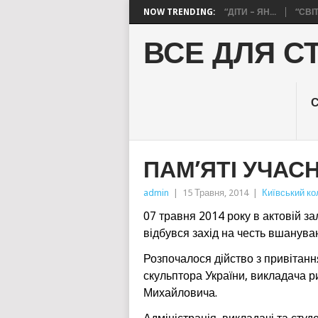
NOW TRENDING:
“ДІТИ – ЯН...
“СВІ
ВСЕ ДЛЯ С
ПАМ’ЯТІ УЧАС
admin
|
15 Травня, 2014
|
Київський ко
07 травня 2014 року в актовій з
відбувся захід на честь вшануван
Розпочалося дійство з привітанн
скульптора України, викладача 
Михайловича.