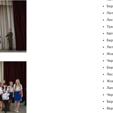
Бер
Лют
Лис
Тра
Кві
Бер
Лют
Жов
Чер
Бер
Лис
Жов
Лип
Чер
Бер
Вер