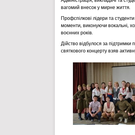
Адміністрація, викладачі та ст
вагомий внесок у мирне життя.
Профспілкові лідери та студент
моменти, виконуючи вокальні, хо
воєнних років.
Дійство відбулося за підтримки п
святкового концерту взяв активн