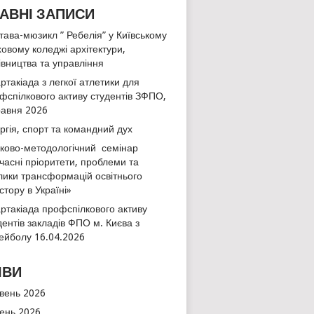
АВНІ ЗАПИСИ
тава-мюзикл ” Ребелія” у Київському
овому коледжі архітектури,
івництва та управління
ртакіада з легкої атлетики для
фспілкового активу студентів ЗФПО,
равня 2026
ргія, спорт та командний дух
ково-методологічний семінар
часні пріоритети, проблеми та
лики трансформацій освітнього
стору в Україні»
ртакіада профспілкового активу
дентів закладів ФПО м. Києва з
ейболу 16.04.2026
ІВИ
вень 2026
тень 2026