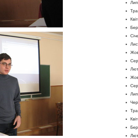
Лип
Тра
Кві
Бер
Січ
Лис
Жов
Сер
Лют
Жов
Сер
Лип
Чер
Тра
Кві
Бер
Лют