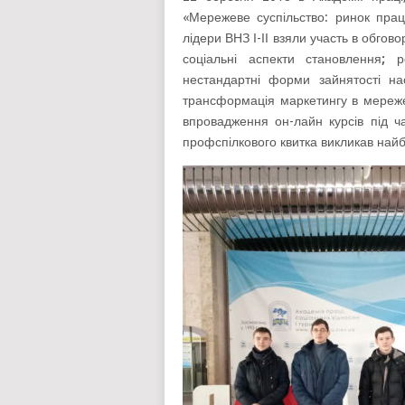
«Мережеве суспільство: ринок праці
лідери ВНЗ І-ІІ взяли участь в обго
соціальні аспекти становлення
;
р
нестандартні форми зайнятості на
трансформація маркетингу в мережеві
впровадження он-лайн курсів під ч
профспілкового квитка викликав найбі