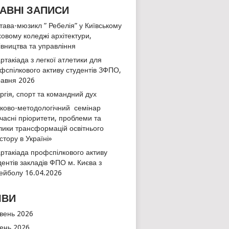
АВНІ ЗАПИСИ
тава-мюзикл ” Ребелія” у Київському
овому коледжі архітектури,
івництва та управління
ртакіада з легкої атлетики для
фспілкового активу студентів ЗФПО,
равня 2026
ргія, спорт та командний дух
ково-методологічний семінар
часні пріоритети, проблеми та
лики трансформацій освітнього
стору в Україні»
ртакіада профспілкового активу
дентів закладів ФПО м. Києва з
ейболу 16.04.2026
ІВИ
вень 2026
тень 2026