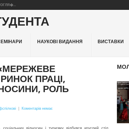
ТОГЛЯ�...
ТУДЕНТА
СЕМІНАРИ
НАУКОВІ ВИДАННЯ
ВИСТАВКИ
 «МЕРЕЖЕВЕ
МОЛ
РИНОК ПРАЦІ,
День Святого 
22 лютого на 
ГЕРОЯМ НЕБ
СТУДЕНТСЬКИМ
виконавчий та 
ДНОСИНИ, РОЛЬ
17 лютого в ак
комітетами бул
чудове свято г
…
До заходу дол
Небесної
фспілкові
|
Коментарів немає
 соціальних відносин і туризму відбувся круглий стіл