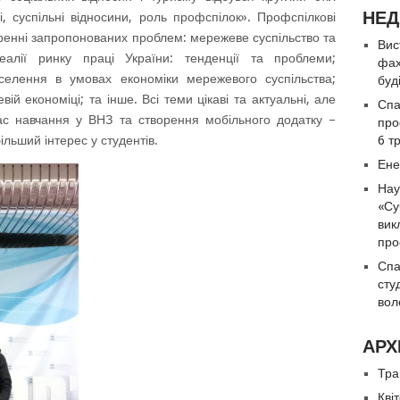
НЕД
, суспільні відносини, роль профспілок». Профспілкові
воренні запропонованих проблем: мережеве суспільство та
Вис
еалії ринку праці України: тенденції та проблеми;
фах
селення в умовах економіки мережевого суспільства;
буд
й економіці; та інше. Всі теми цікаві та актуальні, але
Спа
ас навчання у ВНЗ та створення мобільного додатку –
про
льший інтерес у студентів.
6 т
Ене
Нау
«Су
вик
про
Спа
сту
вол
АРХ
Тра
Кві