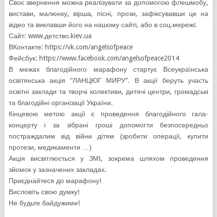
Своє звернення можна реалізувати за допомогою флешмобу,
вистави, малюнку, вірша, пісні, прози, зафіксувавши це на
відео та виклавши його на нашому сайті, або в соц.мережі:
Сайт: www.детство.kiev.ua
ВКонтакте: https://vk.com/angelsofpeace
Фейсбук: https://www.facebook.com/angelsofpeace2014
В межах благодійного марафону стартує Всеукраїнська
освітянська акція “ЛАНЦЮГ МИРУ”. В акції беруть участь
освітні заклади та творчі колективи, дитячі центри, громадські
та благодійні організації України.
Кінцевою метою акції є проведення благодійного гала-
концерту і за зібрані гроші допомогти безпосередньо
постраждалим від війни дітям (зробити операції, купити
протези, медикаменти …)
Акція висвітлюється у ЗМІ, зокрема шляхом проведення
зйомок у зазначених закладах.
Приєднайтеся до марафону!
Висловіть свою думку!
Не будьте байдужими!