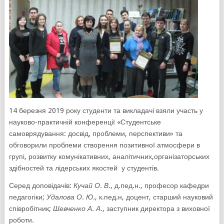
14 березня 2019 року студенти та викладачі взяли участь у
науково-практичній конференції «Студентське
самоврядування: досвід, проблеми, перспективи» та
обговорили проблеми створення позитивної атмосфери в
групі, розвитку комунікативних, аналітичних,організаторських
здібностей та лідерських якостей у студентів.
Серед доповідачів:
Кучай О. В.
, д.пед.н., професор кафедри
педагогіки;
Удалова О. Ю.
, к.пед.н, доцент, старший науковий
співробітник;
Шевченко А. А.
, заступник директора з виховної
роботи.